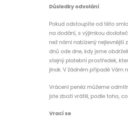
Důsledky odvolání
Pokud odstoupíte od této smlo
na dodání, s výjimkou dodateč
než námi nabízený nejlevnější
dnů ode dne, kdy jsme obdržel
stejný platební prostředek, kt
jinak. V žádném případě Vám n
Vrácení peněz můžeme odmítno
jste zboží vrátili, podle toho, c
Vrací se