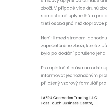
smlouvy uplyne po čtrnácti dn
zboží. V případě více druhů z
samostatně uplyne lhůta pro 
třetí osoba jiná než dopravce 
Není-li mezi stranami dohodnu
zapečetěného zboží, které z d
bylo po dodání porušeno jeho 
Pro uplatnění práva na odstou
informovat jednoznačným proh
přiložený vzorový formulář pro