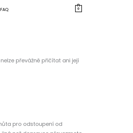
0
FAQ
elze převážně přičítat ani její
Lhůta pro odstoupení od