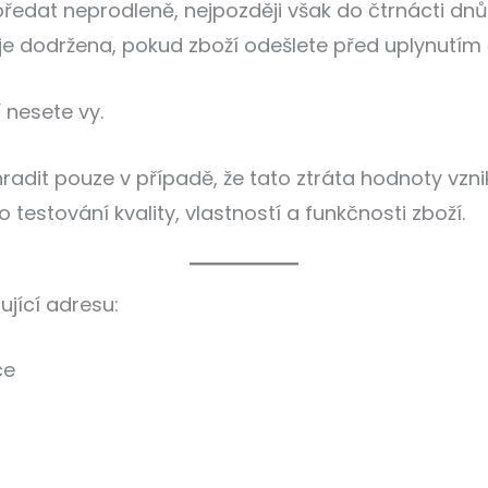
předat neprodleně, nejpozději však do čtrnácti d
e dodržena, pokud zboží odešlete před uplynutím č
 nesete vy.
radit pouze v případě, že tato ztráta hodnoty vzn
 testování kvality, vlastností a funkčnosti zboží.
ující adresu:
ce