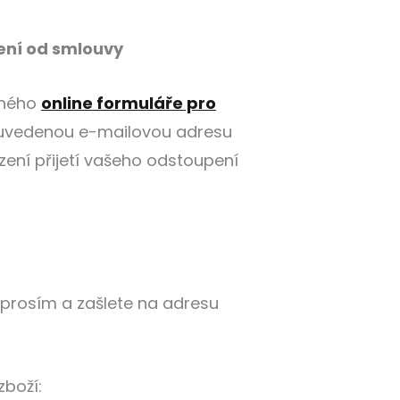
ení od smlouvy
eného
online formuláře pro
i uvedenou e-mailovou adresu
rzení přijetí vašeho odstoupení
 prosím a zašlete na adresu
zboží: