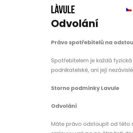
Přeskočit
na
Odvolání
obsah
Právo spotřebitelů na odsto
Spotřebitelem je každá fyzická 
podnikatelské, ani její nezávislé
Storno podmínky Lavule
Odvolání
Máte právo odstoupit od této 