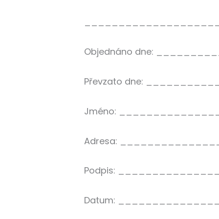
___________________
Objednáno dne: _______
Převzato dne: _________
Jméno: ______________
Adresa: ______________
Podpis: ______________
Datum: ______________