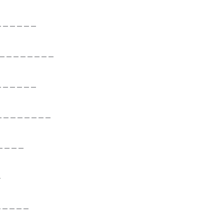
______
__________
_______
________
____
_
_____