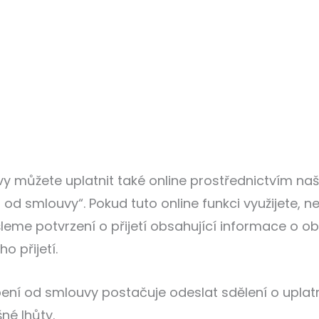
y můžete uplatnit také online prostřednictvím na
od smlouvy“. Pokud tuto online funkci využijete,
ašleme potvrzení o přijetí obsahující informace o
o přijetí.
pení od smlouvy postačuje odeslat sdělení o upla
né lhůty.