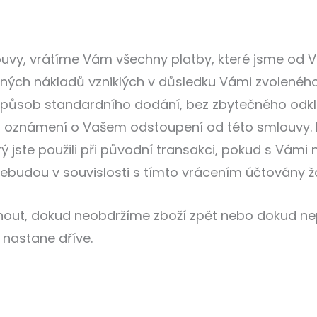
uvy, vrátíme Vám všechny platby, které jsme od Vá
ných nákladů vzniklých v důsledku Vámi zvoleného 
 způsob standardního dodání, bez zbytečného odkla
i oznámení o Vašem odstoupení od této smlouvy. 
erý jste použili při původní transakci, pokud s Vám
ebudou v souvislosti s tímto vrácením účtovány ž
ut, dokud neobdržíme zboží zpět nebo dokud nepř
o nastane dříve.