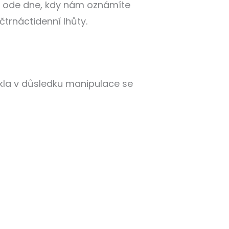
nů ode dne, kdy nám oznámíte
trnáctidenní lhůty.
ikla v důsledku manipulace se