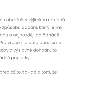
s obdrželi, s výjimkou nákladů
způsobu dodání, který je jiný
du a nejpozději do čtrnácti
Pro vrácení plateb použijeme
i nebylo výslovně dohodnuto
ádné poplatky.
edložíte doklad o tom, že