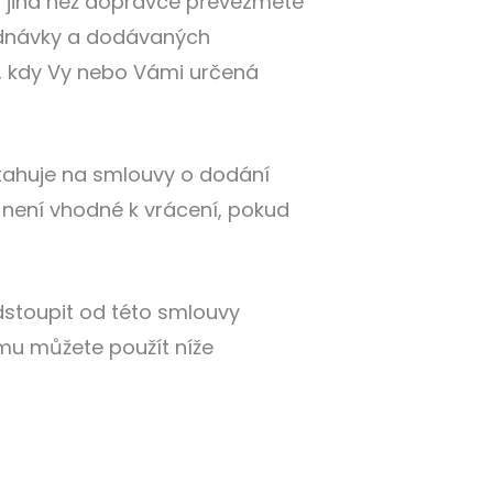
a jiná než dopravce převezmete
jednávky a dodávaných
, kdy Vy nebo Vámi určená
ztahuje na smlouvy o dodání
není vhodné k vrácení, pokud
stoupit od této smlouvy
mu můžete použít níže