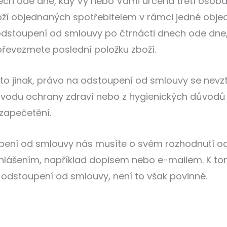
ech ode dne, kdy Vy nebo Vámi určená třetí osob
boží objednaných spotřebitelem v rámci jedné ob
odstoupení od smlouvy po čtrnácti dnech ode dne
převezmete poslední položku zboží.
to jinak, právo na odstoupení od smlouvy se nev
ůvodu ochrany zdraví nebo z hygienických důvodů 
zapečetění.
pení od smlouvy nás musíte o svém rozhodnutí od
lášením, například dopisem nebo e-mailem. K to
 odstoupení od smlouvy, není to však povinné.