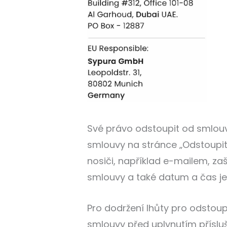
Své právo odstoupit od smlouv
smlouvy na stránce „Odstoupit 
nosiči, například e-mailem, z
smlouvy a také datum a čas jeh
Pro dodržení lhůty pro odstou
smlouvy před uplynutím přísluš