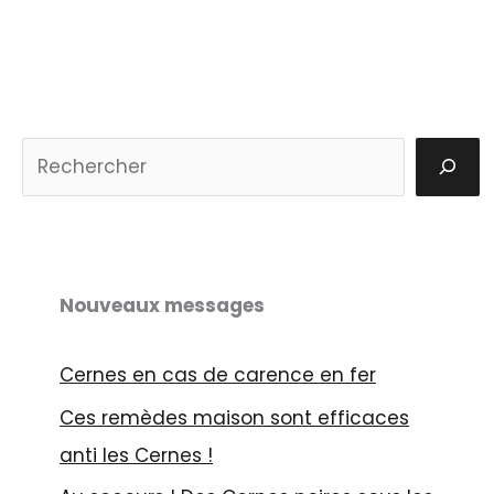
S
u
c
h
e
Nouveaux messages
n
Cernes en cas de carence en fer
Ces remèdes maison sont efficaces
anti les Cernes !