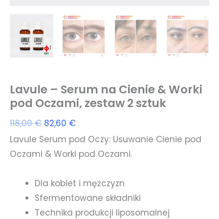
Lavule – Serum na Cienie & Worki
pod Oczami, zestaw 2 sztuk
Pierwotna
Aktualna
118,00
€
82,60
€
cena
cena
Lavule Serum pod Oczy: Usuwanie Cienie pod
wynosiła:
wynosi:
Oczami & Worki pod Oczami.
118,00 €.
82,60 €.
Dla kobiet i mężczyzn
Sfermentowane składniki
Technika produkcji liposomalnej