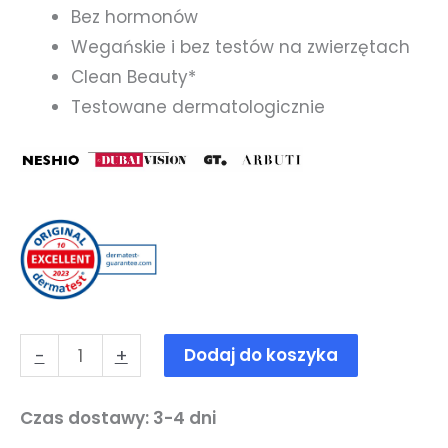
Bez hormonów
Wegańskie i bez testów na zwierzętach
Clean Beauty*
Testowane dermatologicznie
ilość
-
+
Dodaj do koszyka
Lavule
2er
Czas dostawy: 3-4 dni
Pack