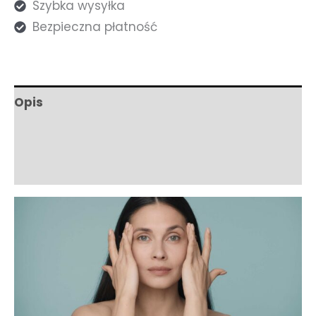
Szybka wysyłka
-
Bezpieczna płatność
Serum
gegen
Augenringe
&
Opis
Tränensäcke
Informacje dodatkowe
Składniki