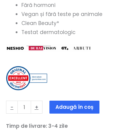
Fără hormoni
Vegan și fără teste pe animale
Clean Beauty*
Testat dermatologic
Cantitate
-
+
Adaugă în coș
Lavule
2er
Timp de livrare: 3-4 zile
Pack