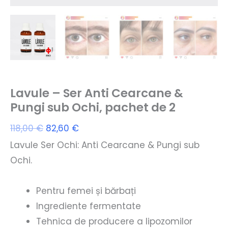
Lavule – Ser Anti Cearcane &
Pungi sub Ochi, pachet de 2
Prețul
Prețul
118,00
€
82,60
€
inițial
curent
Lavule Ser Ochi: Anti Cearcane & Pungi sub
a
este:
Ochi.
fost:
82,60 €.
118,00 €.
Pentru femei și bărbați
Ingrediente fermentate
Tehnica de producere a lipozomilor