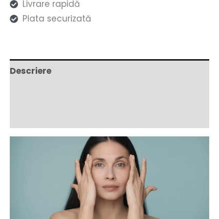
Livrare rapidă
-
Plata securizată
Serum
gegen
Augenringe
&
Descriere
Tränensäcke
Informații suplimentare
Ingrediente