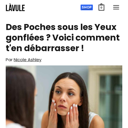
Zum
SHOP
0
Inhalt
springen
Des Poches sous les Yeux
gonflées ? Voici comment
t'en débarrasser !
Par
Nicole Ashley