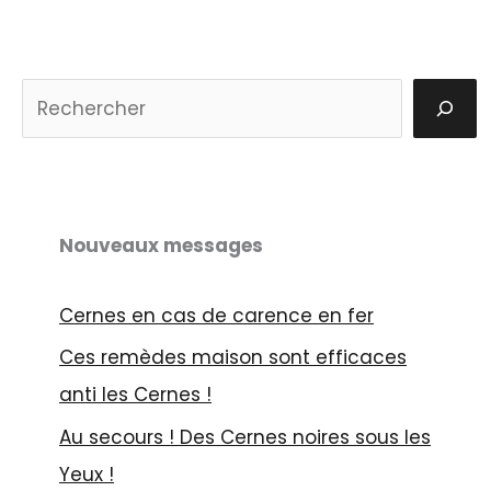
S
u
c
h
e
Nouveaux messages
n
Cernes en cas de carence en fer
Ces remèdes maison sont efficaces
anti les Cernes !
Au secours ! Des Cernes noires sous les
Yeux !