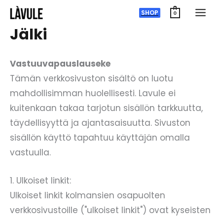
Siirry
SHOP
0
sisältöön
Jälki
Vastuuvapauslauseke
Tämän verkkosivuston sisältö on luotu
mahdollisimman huolellisesti. Lavule ei
kuitenkaan takaa tarjotun sisällön tarkkuutta,
täydellisyyttä ja ajantasaisuutta. Sivuston
sisällön käyttö tapahtuu käyttäjän omalla
vastuulla.
1. Ulkoiset linkit:
Ulkoiset linkit kolmansien osapuolten
verkkosivustoille ("ulkoiset linkit") ovat kyseisten