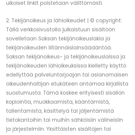
ulkoiset linkit poistetaan välittömästi.
2. Tekijänoikeus ja lähioikeudet | © copyright:
Tällä verkkosivustolla julkaistuun sisältöön
sovelletaan Saksan tekijänoikeuslakia ja
tekijänoikeuden liitännäislainsäädäntöä.
Saksan tekijänoikeus- ja tekijänoikeuslaissa ja
tekijänoikeuden lähioikeuksissa kielletty käyttö
edellyttää palveluntarjoajan tai asianomaisen
oikeudenhaltijan etukäteen antamaa kirjallista
suostumusta. Tämä koskee erityisesti sisällön
kopiointia, muokkaamista, kääntämistä,
tallentamista, käsittelyä tai jäljentämistä
tietokantoihin tai muihin sähköisiin välineisiin
ja järjestelmiin. Yksittäisten sisältöjen tai