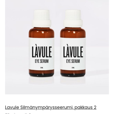
Lavule Silmänympärysseerumi, pakkaus 2