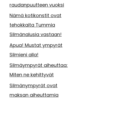
raudanpuutteen vuoksi
Nämä kotikonstit ovat
tehokkaita Tummia
Silmänalusia vastaan!
Apua! Mustat ympyrät
Silmieni alla!
Silmäympyrät aiheuttaa:
Miten ne kehittyvät
Silmänympyrät ovat
maksan aiheuttamia