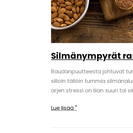
Silmänympyrät ra
Raudanpuutteesta johtuvat tum
silloin tällöin tummia silmänalu
arjen stressi on liian suuri tai s
Silmänympyrät
Lue lisää "
raudanpuutteen
vuoksi