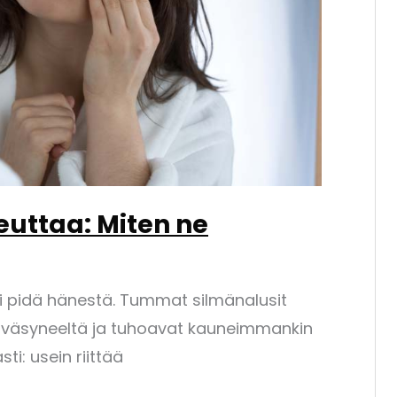
uttaa: Miten ne
ei pidä hänestä. Tummat silmänalusit
 väsyneeltä ja tuhoavat kauneimmankin
ti: usein riittää