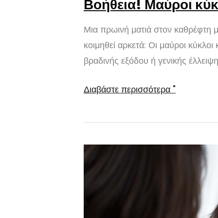
Βοήθεια! Μαύροι κύκ
Μια πρωινή ματιά στον καθρέφτη μπ
κοιμηθεί αρκετά: Οι μαύροι κύκλοι 
βραδινής εξόδου ή γενικής έλλειψ
Βοήθεια!
Διαβάστε περισσότερα "
Μαύροι
κύκλοι
κάτω
από
τα
μάτια
μου!