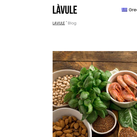
Μετάβαση
Gre
στο
περιεχόμενο
LAVULE
"
Blog