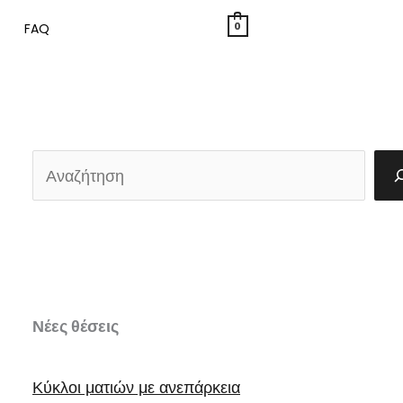
0
FAQ
Α
ν
α
ζ
ή
Νέες θέσεις
τ
η
Κύκλοι ματιών με ανεπάρκεια
σ