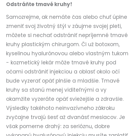
Odstráňte tmavé kruhy!
Samozrejme, ak nemáte čas alebo chuť úplne
zmeniť svoj životný štýl v záujme svojej pleti,
môžete si nechať odstrániť nepríjemné tmavé
kruhy plastickým chirurgom. Či už botoxom,
kyselinou hyalurónovou alebo vlastným tukom
- kozmetický lekár môže tmavé kruhy pod
očami odstrániť injekciou a oblasť okolo očí
bude vyzerať opäť plnšie a mladšie. Tmavé
kruhy sa stanú menej viditeľnými a vy
okamžite vyzeráte opäť sviežejšie a zdravšie.
Výsledky takéhoto neinvazívneho zákroku
zvyčajne trvajú šesť až dvanásť mesiacov. Je
však pomerne drahý: za serióznu, dobre
vykonanú hyalurónovú injekciu musíte zaplatiť