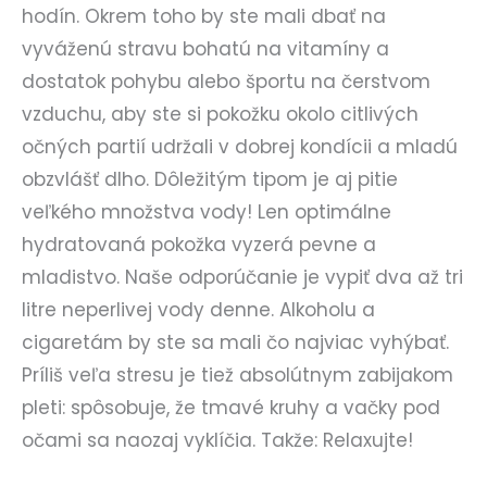
hodín. Okrem toho by ste mali dbať na
vyváženú stravu bohatú na vitamíny a
dostatok pohybu alebo športu na čerstvom
vzduchu, aby ste si pokožku okolo citlivých
očných partií udržali v dobrej kondícii a mladú
obzvlášť dlho. Dôležitým tipom je aj pitie
veľkého množstva vody! Len optimálne
hydratovaná pokožka vyzerá pevne a
mladistvo. Naše odporúčanie je vypiť dva až tri
litre neperlivej vody denne. Alkoholu a
cigaretám by ste sa mali čo najviac vyhýbať.
Príliš veľa stresu je tiež absolútnym zabijakom
pleti: spôsobuje, že tmavé kruhy a vačky pod
očami sa naozaj vyklíčia. Takže: Relaxujte!