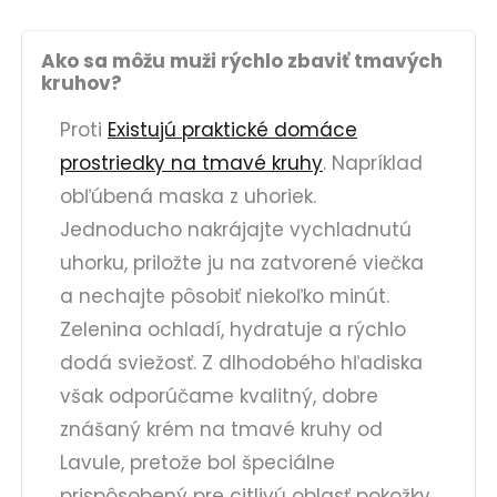
Ako sa môžu muži rýchlo zbaviť tmavých
kruhov?
Proti
Existujú praktické domáce
prostriedky na tmavé kruhy
. Napríklad
obľúbená maska z uhoriek.
Jednoducho nakrájajte vychladnutú
uhorku, priložte ju na zatvorené viečka
a nechajte pôsobiť niekoľko minút.
Zelenina ochladí, hydratuje a rýchlo
dodá sviežosť. Z dlhodobého hľadiska
však odporúčame kvalitný, dobre
znášaný krém na tmavé kruhy od
Lavule, pretože bol špeciálne
prispôsobený pre citlivú oblasť pokožky