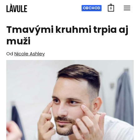
Preskočiť
OBCHOD
0
na
obsah
Tmavými kruhmi trpia aj
muži
Od
Nicole Ashley