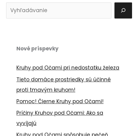
H
ľ
a
d
a
Nové príspevky
ť
Kruhy pod Očami pri nedostatku železa
Tieto domáce prostriedky sú účinné
proti tmavým kruhom!
Pomoc! Čierne Kruhy pod Očami!
Príčiny Kruhov pod Očami: Ako sa
vyvíjajú
Kruhy pod Očami spôsobuje pečeň