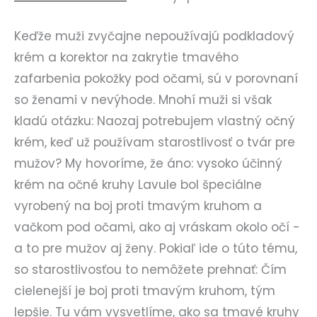
Keďže muži zvyčajne nepoužívajú podkladový
krém a korektor na zakrytie tmavého
zafarbenia pokožky pod očami, sú v porovnaní
so ženami v nevýhode. Mnohí muži si však
kladú otázku: Naozaj potrebujem vlastný očný
krém, keď už používam starostlivosť o tvár pre
mužov? My hovoríme, že áno: vysoko účinný
krém na očné kruhy Lavule bol špeciálne
vyrobený na boj proti tmavým kruhom a
vačkom pod očami, ako aj vráskam okolo očí -
a to pre mužov aj ženy. Pokiaľ ide o túto tému,
so starostlivosťou to nemôžete prehnať: Čím
cielenejší je boj proti tmavým kruhom, tým
lepšie. Tu vám vysvetlíme, ako sa tmavé kruhy