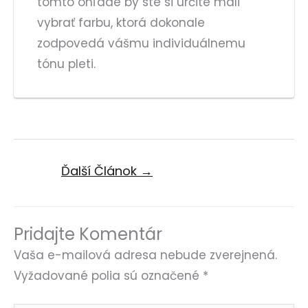
tomto ohľade by ste si určite mali
vybrať farbu, ktorá dokonale
zodpovedá vášmu individuálnemu
tónu pleti.
Ďalší Článok
→
Pridajte Komentár
Vaša e-mailová adresa nebude zverejnená.
Vyžadované polia sú označené
*