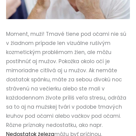
Moment, muži! Tmavé tiene pod očami nie sú
v žiadnom prípade len vizuálne rušivým
kozmetickým problémom žien, ale môžu
postihnúť aj mužov. Pokožka okolo očí je
mimoriadne citlivá aj u mužov. Ak nemáte
dostatok spánku, máte za sebou divokú noc
strávenú na večierku alebo ste mali v
každodennom živote príliš veľa stresu, odráža
sa to aj na mužskej tvári v podobe tmavých
kruhov pod očami alebo vačkov pod očami.
Rôzne príznaky nedostatku, ako napr.
Nedostatok železa
môžu byť príčinou.