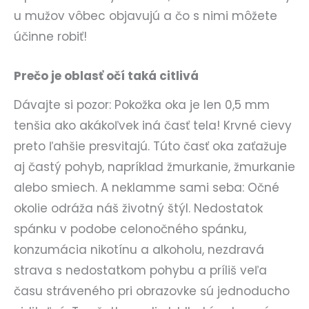
u mužov vôbec objavujú a čo s nimi môžete
účinne robiť!
Prečo je oblasť očí taká citlivá
Dávajte si pozor: Pokožka oka je len 0,5 mm
tenšia ako akákoľvek iná časť tela! Krvné cievy
preto ľahšie presvitajú. Túto časť oka zaťažuje
aj častý pohyb, napríklad žmurkanie, žmurkanie
alebo smiech. A neklamme sami seba: Očné
okolie odráža náš životný štýl. Nedostatok
spánku v podobe celonočného spánku,
konzumácia nikotínu a alkoholu, nezdravá
strava s nedostatkom pohybu a príliš veľa
času stráveného pri obrazovke sú jednoducho