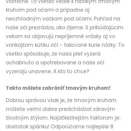
viditeľné. To všetko vedie k hlbokým tmavým
kruhom pod očami a prípadne aj
nevzhľadným vačkom pod očami. Pohľad na
naše oči prezrádza, ako žijeme. S pribúdajúcim
vekom sa objavujú nepríjemné vrásky aj vo
vonkajšom kútiku očí - takzvané kurie nôžky. To
všetko spôsobuje, že naša pleť vyzerá
ochabnuto a opotrebovane a naše oči
vyzerajú unavene. A kto to chce?
Takto môžete zabrániť tmavým kruhom!
Dobrou správou však je, že tmavým kruhom
môžete veľmi dobre predchádzať zdravým
životným štýlom. Najdôležitejším faktorom je:
dostatok spánku! Odporúčame najlepšie 8