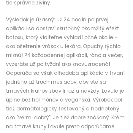
tie správne živiny.
Výsledok je úžasný: už 24 hodín po prvej
aplikácii sa dostaví skutočný okamžitý efekt
botoxu, ktorý viditeľne vyhladí očné okolie -
ako ošetrenie vrások u lekára. Opuchy rýchlo
miznú! Pri každodennej aplikácii, ráno a večer,
vyzeráte už po týždni ako znovuzrodená!
Odporúča sa však dlhodobá aplikácia v trvaní
jedného až troch mesiacov, aby ste sa
tmavých kruhov zbavili raz a navždy. Lavule je
úplne bez hormónov a vegánska. Výrobok bol
tiež dermatologicky testovaný a hodnotený
ako "veľmi dobrý". Je tiež dobre znášaný. Krém
na tmavé kruhy Lavule preto odporúčame