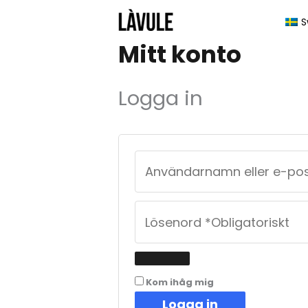
Hoppa
S
till
Mitt konto
innehåll
Logga in
Kom ihåg mig
Logga in