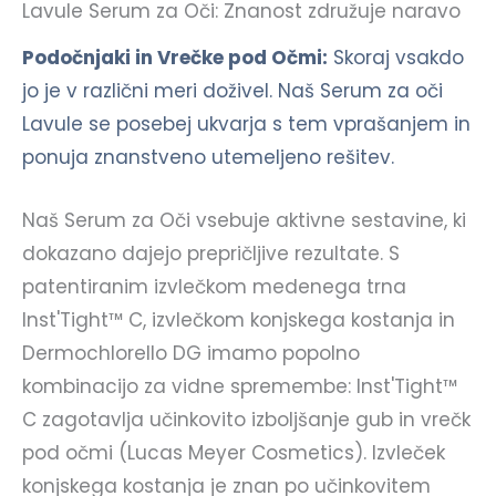
Lavule Serum za Oči: Znanost združuje naravo
Podočnjaki in Vrečke pod Očmi:
Skoraj vsakdo
jo je v različni meri doživel. Naš Serum za oči
Lavule se posebej ukvarja s tem vprašanjem in
ponuja znanstveno utemeljeno rešitev.
Naš Serum za Oči vsebuje aktivne sestavine, ki
dokazano dajejo prepričljive rezultate. S
patentiranim izvlečkom medenega trna
Inst'Tight™ C, izvlečkom konjskega kostanja in
Dermochlorello DG imamo popolno
kombinacijo za vidne spremembe: Inst'Tight™
C zagotavlja učinkovito izboljšanje gub in vrečk
pod očmi (Lucas Meyer Cosmetics). Izvleček
konjskega kostanja je znan po učinkovitem