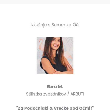
Izkušnje s Serum za Oči
Ebru M.
Stilistka zvezdnikov / ARBUTI
"Za Podočnjaki & Vrečke pod Očmi!"