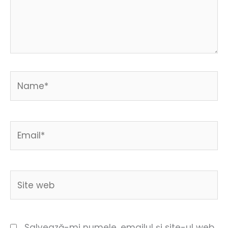
Name*
Email*
Site
web
Salvează-mi numele, emailul și site-ul web