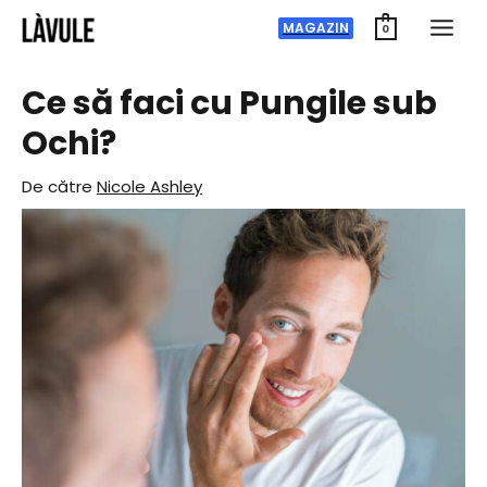
Treci
MAGAZIN
0
la
conținut
Ce să faci cu Pungile sub
Ochi?
De către
Nicole Ashley