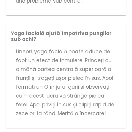
țină problema sub control.
Yoga facială ajută împotriva pungilor
sub ochi?
Uneori, yoga facială poate aduce de
fapt un efect de înmuiere. Prindeți cu
o mână partea centrală superioară a
frunții și trageți ușor pielea în sus. Apoi
formați un O în jurul gurii și observați
cum acest lucru vă strânge pielea
feței. Apoi priviți în sus și clipiți rapid de
zece ori la rând. Merită o încercare!