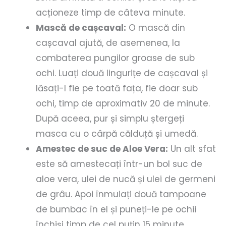
acționeze timp de câteva minute.
Mască de cașcaval:
O mască din
cașcaval ajută, de asemenea, la
combaterea pungilor groase de sub
ochi. Luați două lingurițe de cașcaval și
lăsați-l fie pe toată fața, fie doar sub
ochi, timp de aproximativ 20 de minute.
După aceea, pur și simplu ștergeți
masca cu o cârpă călduță și umedă.
Amestec de suc de Aloe Vera:
Un alt sfat
este să amestecați într-un bol suc de
aloe vera, ulei de nucă și ulei de germeni
de grâu. Apoi înmuiați două tampoane
de bumbac în el și puneți-le pe ochii
închiși timp de cel puțin 15 minute.