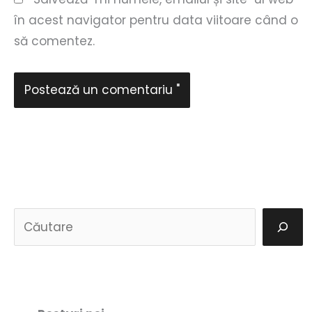
în acest navigator pentru data viitoare când o
să comentez.
C
a
u
t