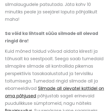
silmalaugudele patsutada. Jäta kohv 10
minutiks peale ja seejärel loputa põhjalikult
maha!
Sa võid ka lihtsalt süüa silmade all olevad
ringid ära!
Kuid mõned toidud võivad aidata kiiresti ja
tõhusalt ka seestpoolt. Seega saab tumedaid
silmapiire silmade all kontrollida pikemas
perspektiivis tasakaalustatud ja tervisliku
toitumisega. Tumedad ringid silmade all ja
ebameeldivad
Silmade all olevatel kottidel on
oma põhjused
põhjustab sageli erinevaid
puudulikkuse sümptomeid, nagu näiteks
Rauapuudus
. Suurepärase jume saamiseks