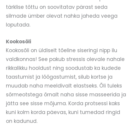
tärklise tõttu on soovitatav pärast seda
silmade ümber olevat nahka jaheda veega
loputada.
Kookosõli
Kookosõli on üldiselt tõeline siseringi nipp ilu
valdkonnas! See pakub stressis olevale nahale
rikkalikku hooldust ning soodustab ka kudede
taastumist ja lõõgastumist, silub kortse ja
muudab naha meeldivalt elastseks. Õli tuleks
sõrmeotstega õrnalt naha sisse masseerida ja
jätta see sisse mõjuma. Korda protsessi kaks
kuni kolm korda päevas, kuni tumedad ringid
on kadunud.