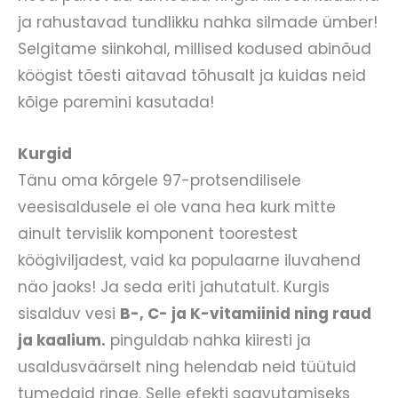
ja rahustavad tundlikku nahka silmade ümber!
Selgitame siinkohal, millised kodused abinõud
köögist tõesti aitavad tõhusalt ja kuidas neid
kõige paremini kasutada!
Kurgid
Tänu oma kõrgele 97-protsendilisele
veesisaldusele ei ole vana hea kurk mitte
ainult tervislik komponent toorestest
köögiviljadest, vaid ka populaarne iluvahend
näo jaoks! Ja seda eriti jahutatult. Kurgis
sisalduv vesi
B-, C- ja K-vitamiinid ning raud
ja kaalium.
pinguldab nahka kiiresti ja
usaldusväärselt ning helendab neid tüütuid
tumedaid ringe. Selle efekti saavutamiseks