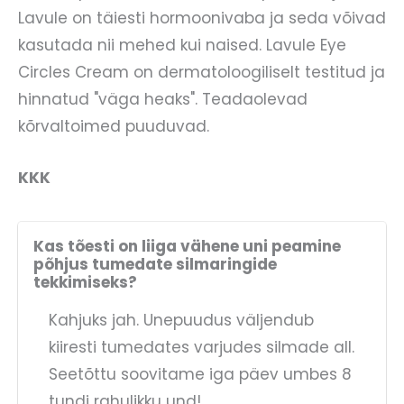
Lavule on täiesti hormoonivaba ja seda võivad
kasutada nii mehed kui naised. Lavule Eye
Circles Cream on dermatoloogiliselt testitud ja
hinnatud "väga heaks". Teadaolevad
kõrvaltoimed puuduvad.
KKK
Kas tõesti on liiga vähene uni peamine
põhjus tumedate silmaringide
tekkimiseks?
Kahjuks jah. Unepuudus väljendub
kiiresti tumedates varjudes silmade all.
Seetõttu soovitame iga päev umbes 8
tundi rahulikku und!