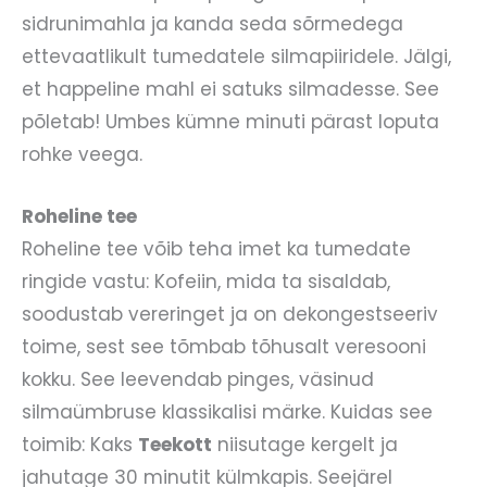
sidrunimahla ja kanda seda sõrmedega
ettevaatlikult tumedatele silmapiiridele. Jälgi,
et happeline mahl ei satuks silmadesse. See
põletab! Umbes kümne minuti pärast loputa
rohke veega.
Roheline tee
Roheline tee võib teha imet ka tumedate
ringide vastu: Kofeiin, mida ta sisaldab,
soodustab vereringet ja on dekongestseeriv
toime, sest see tõmbab tõhusalt veresooni
kokku. See leevendab pinges, väsinud
silmaümbruse klassikalisi märke. Kuidas see
toimib: Kaks
Teekott
niisutage kergelt ja
jahutage 30 minutit külmkapis. Seejärel