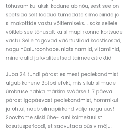
tõhusam kui ükski kodune abinõu, sest see on
spetsiaalselt loodud tumedate silmapiiride ja
silmakottide vastu võitlemiseks. Lisaks sellele
võitleb see tõhusalt ka silmapiirkonna kortsude
vastu. Selle tagavad väärtuslikud koostisosad,
nagu hüaluroonhape, niatsinamiid, vitamiinid,
mineraalid ja kvaliteetsed taimeekstraktid.
Juba 24 tundi pärast esimest pealekandmist
algab kohene Botoxi efekt, mis silub silmade
ümbruse nahka märkimisväärselt. 7 päeva
pärast igapäevast pealekandmist, hommikul
ja õhtul, näeb silmapiirkond välja nagu uus!
Soovitame siiski ühe- kuni kolmekuulist
kasutusperioodi, et saavutada püsiv mõju.