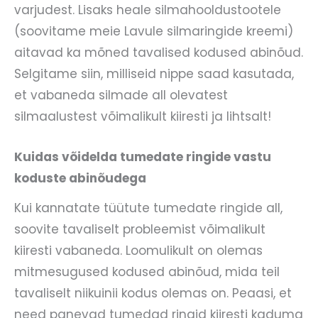
varjudest. Lisaks heale silmahooldustootele
(soovitame meie Lavule silmaringide kreemi)
aitavad ka mõned tavalised kodused abinõud.
Selgitame siin, milliseid nippe saad kasutada,
et vabaneda silmade all olevatest
silmaalustest võimalikult kiiresti ja lihtsalt!
Kuidas võidelda tumedate ringide vastu
koduste abinõudega
Kui kannatate tüütute tumedate ringide all,
soovite tavaliselt probleemist võimalikult
kiiresti vabaneda. Loomulikult on olemas
mitmesugused kodused abinõud, mida teil
tavaliselt niikuinii kodus olemas on. Peaasi, et
need panevad tumedad ringid kiiresti kaduma