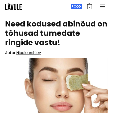
Skip
POOD
0
to
content
Need kodused abinõud on
tõhusad tumedate
ringide vastu!
Autor
Nicole Ashley