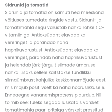
Sidrunid ja tomatid
Sidrunid ja tomatid on samuti hea meeskond
võitluses tumedate ringide vastu. Sidruni- ja
tomatimahla segu varustab nahka rohkelt C-
vitamiiniga. Antioksüdant elavdab ka
vereringet ja parandab naha
hapnikuvarustust. Antioksüdant elavdab ka
vereringet, parandab naha hapnikuvarustust
ja helendab järk-järgult silmade ümbruse
nahka. Lisaks sellele kaitstakse tundlikku
silmaümbrust kahjulike keskkonnamõjude eest,
mis mõjub positiivselt ka naha nooruslikkusele.
Enneaegne vananemisprotsess pidurdub. Nii
toimib see: tuleks segada lusikatäis värsket
tomatimahla paari pritsiga värskelt pressitud