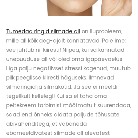
Tumedad ringid silmade all
on iluprobleem,
mille all kõik aeg-ajalt kannatavad. Pole ime:
see juhtub nii kiiresti! Niipea, kui sa kannatad
unepuuduse all või oled oma igapäevaelus
liiga palju negatiivset stressi kogenud, muutub
pilk peeglisse kiiresti häguseks. Ilmnevad
silmaringid ja silmakotid. Ja see ei meeldi
tegelikult kellelegi! Kui sa ei taha oma
peitekreemitarbimist mõõtmatult suurendada,
saad end õnneks aidata paljude tõhusate
abivahenditega, et vabaneda
ebameeldivatest silmade all olevatest