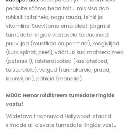
peaksite sööma head toitu, mis sisaldab
rohkelt toitaineid, nagu rauda, tsinki ja
vitamiine. Soovitame oma dieeti järgmisi
tumedate ringide vastaseid toiduaineid:
puuviljad (mustikad on parimad), köögiviljad
(kurk, spinat, peet), väärtuslikud maitsetaimed
(petersell), täisteratooted (kaerahelbed,
täisteraleib), valgud (rannakarbid, praad,
kaunviljad), pähklid (mandlid).
Müüt: Hemorroidikreem tumedate ringide
vastu!
Väidetavalt vannuvad Hollywoodi staarid
silmade all olevate tumedate ringide vastu