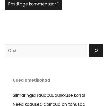
O
t
s
i
Uued ametikohad
Silmaringid rauapuudulikkuse korral
Need kodused abinõud on tõhusad