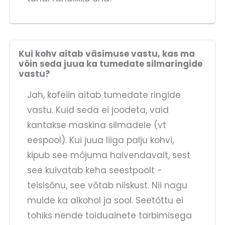
Kui kohv aitab väsimuse vastu, kas ma
võin seda juua ka tumedate silmaringide
vastu?
Jah, kofeiin aitab tumedate ringide
vastu. Kuid seda ei joodeta, vaid
kantakse maskina silmadele (vt
eespool). Kui juua liiga palju kohvi,
kipub see mõjuma halvendavalt, sest
see kuivatab keha seestpoolt -
teisisõnu, see võtab niiskust. Nii nagu
muide ka alkohol ja sool. Seetõttu ei
tohiks nende toiduainete tarbimisega