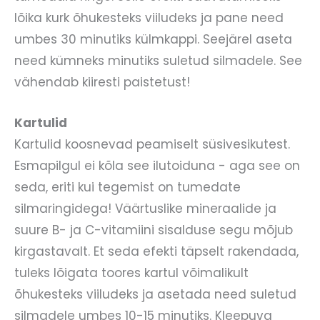
lõika kurk õhukesteks viiludeks ja pane need
umbes 30 minutiks külmkappi. Seejärel aseta
need kümneks minutiks suletud silmadele. See
vähendab kiiresti paistetust!
Kartulid
Kartulid koosnevad peamiselt süsivesikutest.
Esmapilgul ei kõla see ilutoiduna - aga see on
seda, eriti kui tegemist on tumedate
silmaringidega! Väärtuslike mineraalide ja
suure B- ja C-vitamiini sisalduse segu mõjub
kirgastavalt. Et seda efekti täpselt rakendada,
tuleks lõigata toores kartul võimalikult
õhukesteks viiludeks ja asetada need suletud
silmadele umbes 10-15 minutiks. Kleepuva