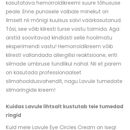
kasutatava hemorroidikreemi suure tõhususe
peale. Enne punasele vaibale minekut on
ilmselt nii mõnigi kuulsus salvi väärkasutanud.
Tõsi, see võib kiiresti turse vastu toimida. Aga:
arstid soovitavad kindlasti selle hoolimatu
eksperimendi vastu! Hemorroidikreem võib
kiiresti vallandada allergilisi reaktsioone, eriti
silmade ümbruse tundlikul nahal. Nii et parem
on kasutada professionaalset
silmahooldusvahendit, nagu Lavule tumedate
silmaringide kreem!
Kuidas Lavule lihtsalt kustutab teie tumedad
ringid
Kuid meie Lavule Eye Circles Cream on isegi