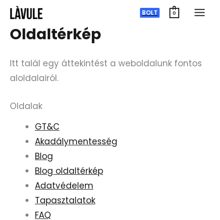
Ugrás
BOLT
0
a
Oldaltérkép
tartalomra
Itt talál egy áttekintést a weboldalunk fontos
aloldalairól.
Oldalak
GT&C
Akadálymentesség
Blog
Blog oldaltérkép
Adatvédelem
Tapasztalatok
FAQ