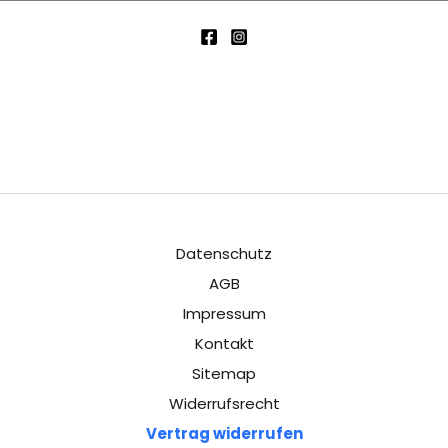
(
w
i
e
d
e
r
h
o
l
Datenschutz
e
AGB
n
Impressum
)
Kontakt
Sitemap
*
Widerrufsrecht
Vertrag widerrufen