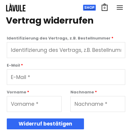
Zum
SHOP
0
Inhalt
Vertrag widerrufen
springen
Identifizierung des Vertrags, z.B. Bestellnummer
*
E-Mail
*
E
Vorname
*
Nachname
*
-
M
a
i
Widerruf bestätigen
l